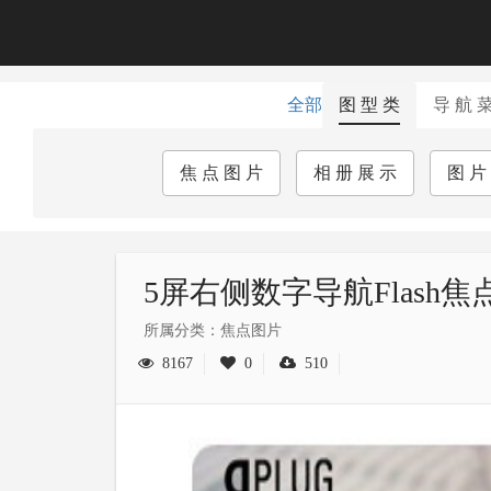
全部
图 型 类
导 航 
焦 点 图 片
相 册 展 示
图 片
5屏右侧数字导航Flash焦
所属分类：焦点图片
8167
0
510