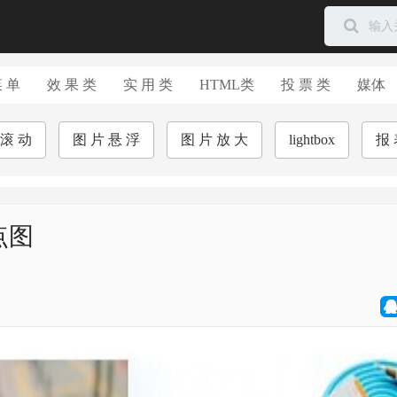
菜 单
效 果 类
实 用 类
HTML类
投 票 类
媒体
 滚 动
图 片 悬 浮
图 片 放 大
lightbox
报 
点图