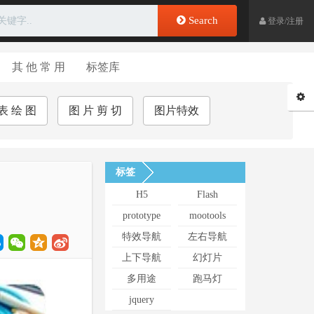
Search
登录/注册
其 他 常 用
标签库
表 绘 图
图 片 剪 切
图片特效
标签
H5
Flash
prototype
mootools
特效导航
左右导航
上下导航
幻灯片
多用途
跑马灯
jquery