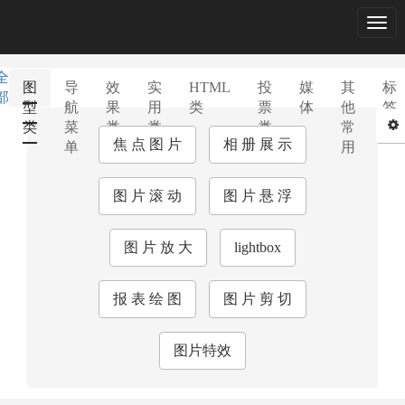
Togg
navig
全
图
导
效
实
HTML
投
媒
其
标
部
型
航
果
用
类
票
体
他
签
类
菜
类
类
类
常
库
焦 点 图 片
相 册 展 示
单
用
图 片 滚 动
图 片 悬 浮
图 片 放 大
lightbox
报 表 绘 图
图 片 剪 切
图片特效