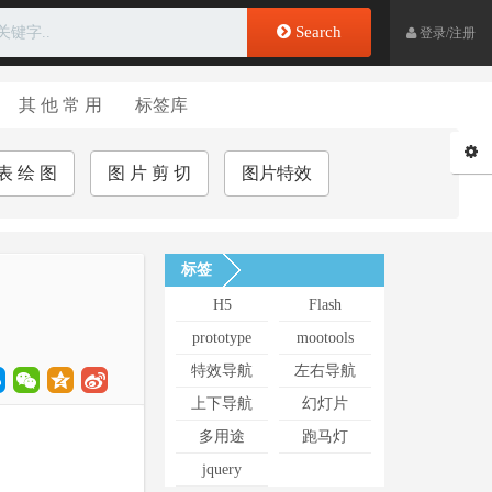
Search
登录/注册
其 他 常 用
标签库
表 绘 图
图 片 剪 切
图片特效
标签
H5
Flash
prototype
mootools
特效导航
左右导航
上下导航
幻灯片
多用途
跑马灯
jquery