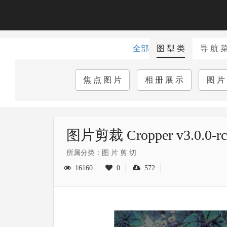
全部
图 型 类
导 航 
焦 点 图 片
相 册 展 示
图 片
图片剪裁 Cropper v3.0.0-r
所属分类：图 片 剪 切
16160
0
572