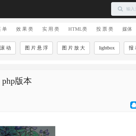
菜 单
效 果 类
实 用 类
HTML类
投 票 类
媒体
 滚 动
图 片 悬 浮
图 片 放 大
lightbox
报 
c php版本