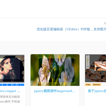
N
优化版百度编辑器（UEditor）PHP版，支持图
图片剪裁 jQuery.cropper v4.1.0
jquery截图插件imgareaselect(PHP版)
一款使用简单且功能强
uery插件,手机端