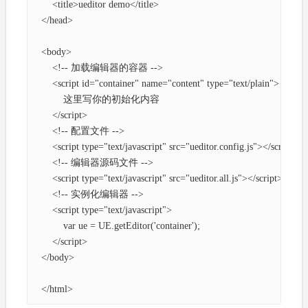
    <title>ueditor demo</title>

</head>

<body>

    <!-- 加载编辑器的容器 -->

    <script id="container" name="content" type="text/plain">

        这里写你的初始化内容

    </script>

    <!-- 配置文件 -->

    <script type="text/javascript" src="ueditor.config.js"></script>

    <!-- 编辑器源码文件 -->

    <script type="text/javascript" src="ueditor.all.js"></script>

    <!-- 实例化编辑器 -->

    <script type="text/javascript">

        var ue = UE.getEditor('container');

    </script>

</body>

</html>