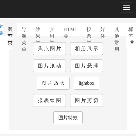
Togg
navig
全
图
导
效
实
HTML
投
媒
其
标
部
型
航
果
用
类
票
体
他
签
类
菜
类
类
类
常
库
焦 点 图 片
相 册 展 示
单
用
图 片 滚 动
图 片 悬 浮
图 片 放 大
lightbox
报 表 绘 图
图 片 剪 切
图片特效