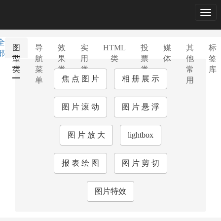
Togg
navig
全
图
导
效
实
HTML
投
媒
其
标
部
型
航
果
用
类
票
体
他
签
类
菜
类
类
类
常
库
焦 点 图 片
相 册 展 示
单
用
图 片 滚 动
图 片 悬 浮
图 片 放 大
lightbox
报 表 绘 图
图 片 剪 切
图片特效