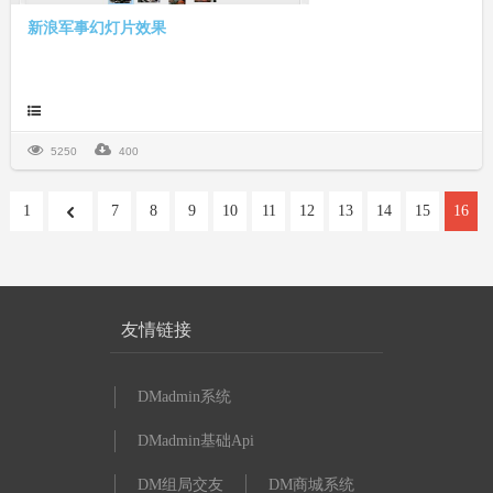
新浪军事幻灯片效果
5250
400
1
7
8
9
10
11
12
13
14
15
16
友情链接
DMadmin系统
DMadmin基础Api
DM组局交友
DM商城系统